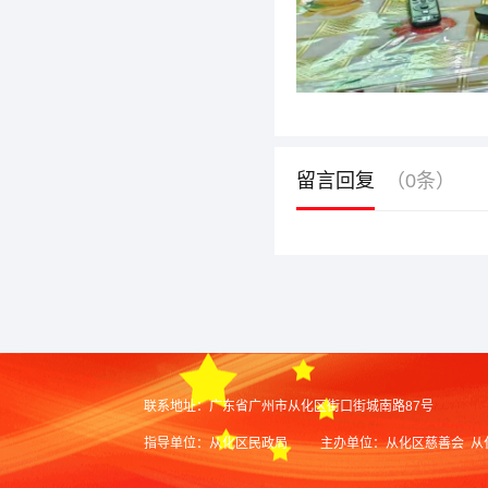
留言回复
（0条）
联系地址：
广东省广州市从化区街口街城南路87号
指导单位：从化区民政局
主办单位：从化区慈善会 从