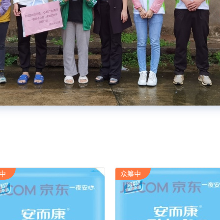
中
众筹中