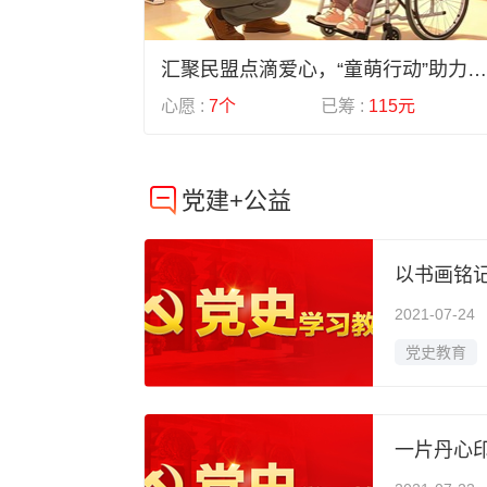
汇聚民盟点滴爱心，“童萌行动”助力儿童成长
心愿 :
7个
已筹 :
115元
党建+公益
以书画铭记
2021-07-24
党史教育
一片丹心