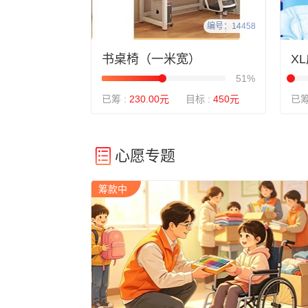
编号：14458
书桌椅（一米宽）
X
51%
已筹 :
230.00元
目标 :
450元
已筹
心愿专题
筹款中