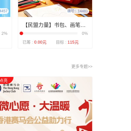
457
编号：14481
【民盟力量】书包、画笔、A4画本
2%
0%
已筹 :
0.00元
目标 :
115元
更多专题>>
点亮