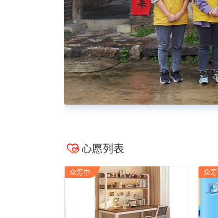
心愿列表
众筹中
众筹