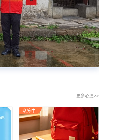
更多心愿>>
众筹中