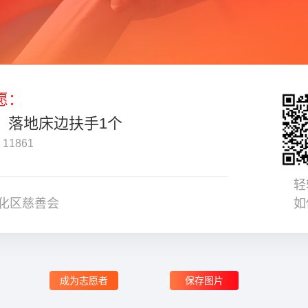
愿：
】落地床边扶手1个
1861
轻
化区慈善会
如
成为志愿者
保存图片