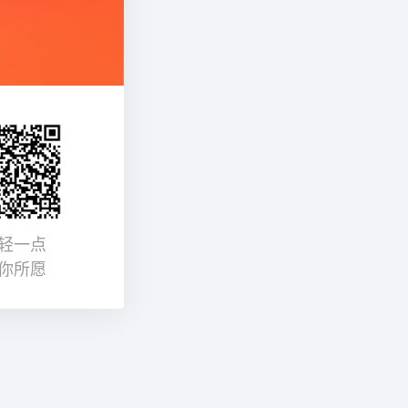
轻一点
你所愿