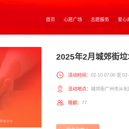
首页
心愿广场
志愿服务
爱心
2025年2月城郊街
活动时间：
02-10 07:00 至 02-
活动地点：
城郊街广州市从化
限额：
77