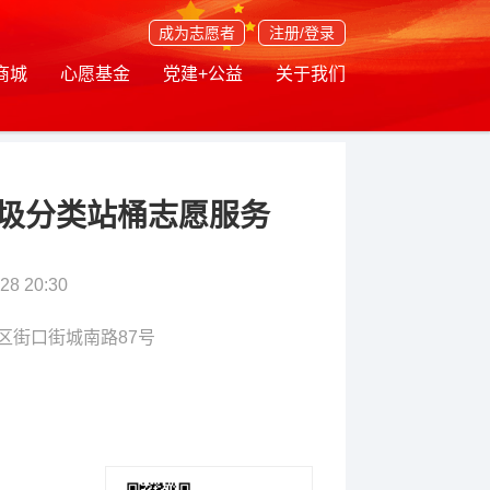
成为志愿者
注册/登录
商城
心愿基金
党建+公益
关于我们
垃圾分类站桶志愿服务
28 20:30
区街口街城南路87号